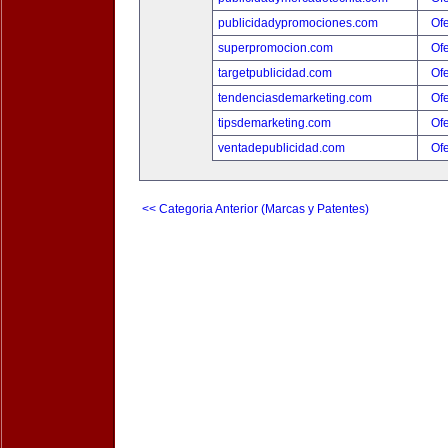
publicidadypromociones.com
Ofe
superpromocion.com
Ofe
targetpublicidad.com
Ofe
tendenciasdemarketing.com
Ofe
tipsdemarketing.com
Ofe
ventadepublicidad.com
Ofe
<< Categoria Anterior (Marcas y Patentes)