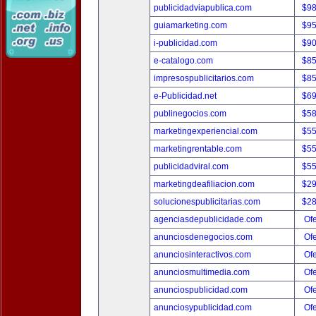
publicidadviapublica.com
$9
guiamarketing.com
$9
i-publicidad.com
$9
e-catalogo.com
$8
impresospublicitarios.com
$8
e-Publicidad.net
$6
publinegocios.com
$5
marketingexperiencial.com
$5
marketingrentable.com
$5
publicidadviral.com
$5
marketingdeafiliacion.com
$2
solucionespublicitarias.com
$2
agenciasdepublicidade.com
Ofe
anunciosdenegocios.com
Ofe
anunciosinteractivos.com
Ofe
anunciosmultimedia.com
Ofe
anunciospublicidad.com
Ofe
anunciosypublicidad.com
Ofe