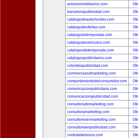
avisosinmobiliarios.com
Ofe
barcelonapublicidad.com
Ofe
catalogodeautomoviles.com
Ofe
catalogodeofertas.com
Ofe
catalogodetemporada.com
Ofe
catalogodevehiculos.com
Ofe
catalogosdetemporada.com
Ofe
catalogospublicitarios.com
Ofe
colombiapublicidad.com
Ofe
commerceandmarketing.com
Ofe
comportamientodelconsumidor.com
Ofe
comunicacionpublicitaria.com
Ofe
comunicacionypublicidad.com
Ofe
consultorademarketing.com
Ofe
consultoramarketing.com
Ofe
consultoresenmarketing.com
Ofe
consultoriaenpublicidad.com
Ofe
contratafamosos.com
Ofe