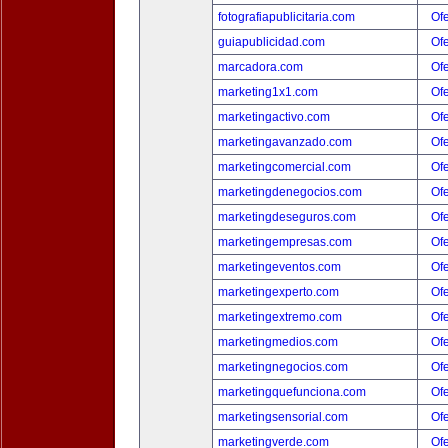
fotografiapublicitaria.com
Ofe
guiapublicidad.com
Ofe
marcadora.com
Ofe
marketing1x1.com
Ofe
marketingactivo.com
Ofe
marketingavanzado.com
Ofe
marketingcomercial.com
Ofe
marketingdenegocios.com
Ofe
marketingdeseguros.com
Ofe
marketingempresas.com
Ofe
marketingeventos.com
Ofe
marketingexperto.com
Ofe
marketingextremo.com
Ofe
marketingmedios.com
Ofe
marketingnegocios.com
Ofe
marketingquefunciona.com
Ofe
marketingsensorial.com
Ofe
marketingverde.com
Ofe