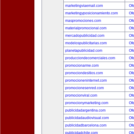
marketingviaemail.com
Ofe
marketingyposicionamiento.com
Ofe
maspromociones.com
Ofe
materialpromocional.com
Ofe
mercadopublicidad.com
Ofe
modelospublicitarias.com
Ofe
planetapublicidad.com
Ofe
producciondecomerciales.com
Ofe
promocionarme.com
Ofe
promociondesitios.com
Ofe
promocioneninternet.com
Ofe
promocionesenred.com
Ofe
promocionviral.com
Ofe
promocionymarketing.com
Ofe
publicidadargentina.com
Ofe
publicidadaudiovisual.com
Ofe
publicidadbarcelona.com
Ofe
publicidadchile.com
Ofe