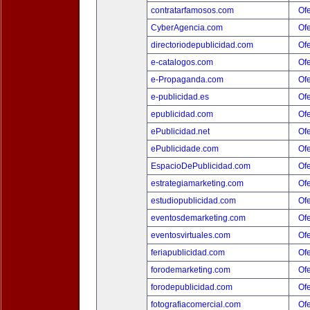
contratarfamosos.com
Ofe
CyberAgencia.com
Ofe
directoriodepublicidad.com
Ofe
e-catalogos.com
Ofe
e-Propaganda.com
Ofe
e-publicidad.es
Ofe
epublicidad.com
Ofe
ePublicidad.net
Ofe
ePublicidade.com
Ofe
EspacioDePublicidad.com
Ofe
estrategiamarketing.com
Ofe
estudiopublicidad.com
Ofe
eventosdemarketing.com
Ofe
eventosvirtuales.com
Ofe
feriapublicidad.com
Ofe
forodemarketing.com
Ofe
forodepublicidad.com
Ofe
fotografiacomercial.com
Ofe