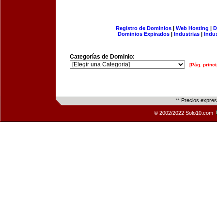
Registro de Dominios
|
Web Hosting
|
D
Dominios Expirados
|
Industrias
|
Indu
Categorías de Dominio:
[Pág. princi
** Precios expre
© 2002/2022 Solo10.com