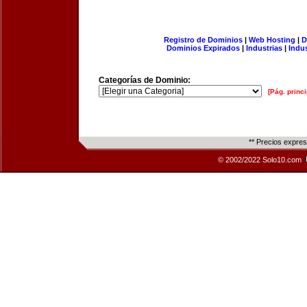
Registro de Dominios
|
Web Hosting
|
D
Dominios Expirados
|
Industrias
|
Indu
Categorías de Dominio:
[Pág. princi
** Precios expre
© 2002/2022 Solo10.com