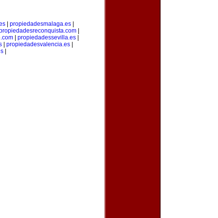
es
|
propiedadesmalaga.es
|
propiedadesreconquista.com
|
o.com
|
propiedadessevilla.es
|
s
|
propiedadesvalencia.es
|
es
|