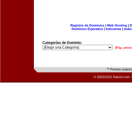
Registro de Dominios
|
Web Hosting
|
D
Dominios Expirados
|
Industrias
|
Indu
Categorías de Dominio:
[Pág. princi
** Precios expre
© 2002/2022 Solo10.com