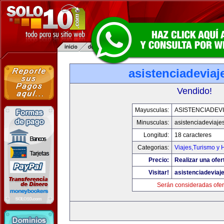
asistenciadevia
Vendido!
Mayusculas:
ASISTENCIADEV
Minusculas:
asistenciadeviaje
Longitud:
18 caracteres
Categorias:
Viajes,Turismo y
Precio:
Realizar una ofer
Visitar!
asistenciadeviaj
Serán consideradas ofer