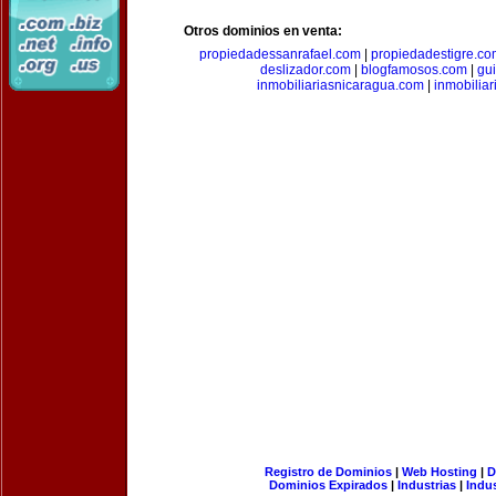
Otros dominios en venta:
propiedadessanrafael.com
|
propiedadestigre.c
deslizador.com
|
blogfamosos.com
|
gu
inmobiliariasnicaragua.com
|
inmobilia
Registro de Dominios
|
Web Hosting
|
D
Dominios Expirados
|
Industrias
|
Indu