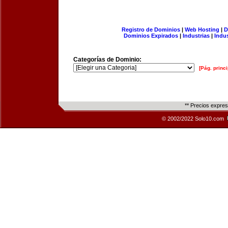
Registro de Dominios
|
Web Hosting
|
D
Dominios Expirados
|
Industrias
|
Indu
Categorías de Dominio:
[Pág. princi
** Precios expre
© 2002/2022 Solo10.com