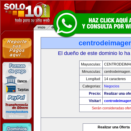
centrodeimage
El dueño de este dominio lo ha
Mayusculas:
CENTRODEIMA
Minusculas:
centrodeimagen
Longitud:
14 caracteres
Categorias:
Negocios
Precio:
Realizar una ofe
Visitar!
centrodeimage
Serán consideradas ofer
Realizar una Oferta