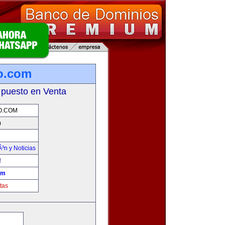
mo.com
 puesto en Venta
O.COM
m
Ã³n y Noticias
!
om
tas