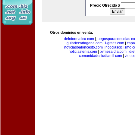
Precio Ofrecido $
Otros dominios en venta:
deinformatica.com
|
juegosparaconsolas.c
guiadecartagena.com
|
i-gratis.com
|
capa
noticiasbaloncesto.com
|
noticiasciclismo.
noticiastenis.com
|
pymesaldia.com
|
die
comunidadestudiantil.com
|
video