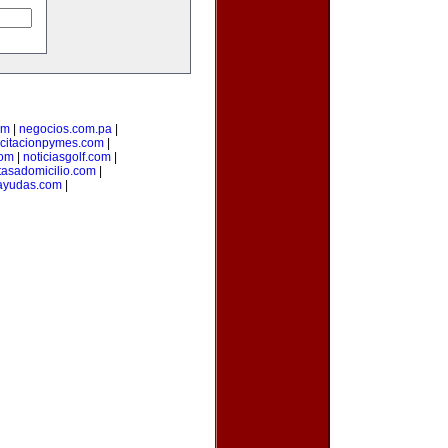
om
|
negocios.com.pa
|
citacionpymes.com
|
com
|
noticiasgolf.com
|
tasadomicilio.com
|
ayudas.com
|