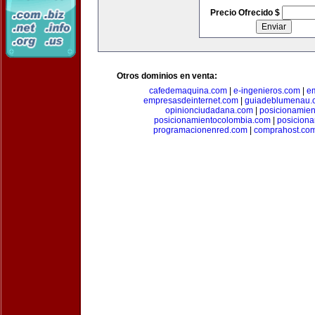
Precio Ofrecido $
Otros dominios en venta:
cafedemaquina.com
|
e-ingenieros.com
|
e
empresasdeinternet.com
|
guiadeblumenau.
opinionciudadana.com
|
posicionamien
posicionamientocolombia.com
|
posicion
programacionenred.com
|
comprahost.co