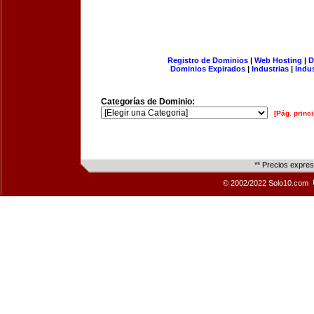
Registro de Dominios
|
Web Hosting
|
D
Dominios Expirados
|
Industrias
|
Indu
Categorías de Dominio:
[Pág. princi
** Precios expre
© 2002/2022 Solo10.com