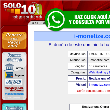
i-monetize.
El dueño de este dominio lo ha
Mayusculas:
I-MONETIZE.C
Minusculas:
i-monetize.com
Longitud:
10 caracteres
Categorias:
Web Hosting y 
Precio:
Realizar una of
Visitar!
i-monetize.co
Serán consideradas ofer
Realizar una Oferta