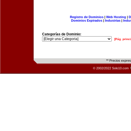
Registro de Dominios
|
Web Hosting
|
D
Dominios Expirados
|
Industrias
|
Indu
Categorías de Dominio:
[Pág. princi
** Precios expre
© 2002/2022 Solo10.com