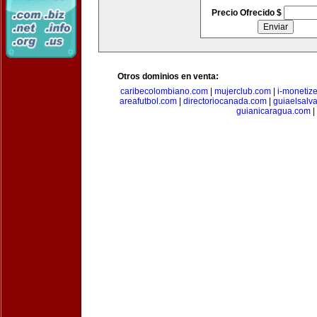
Precio Ofrecido $
Otros dominios en venta:
caribecolombiano.com
|
mujerclub.com
|
i-monetiz
areafutbol.com
|
directoriocanada.com
|
guiaelsalv
guianicaragua.com
|