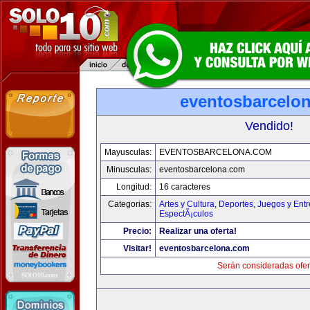
eventosbarcelo
Vendido!
Mayusculas:
EVENTOSBARCELONA.COM
Minusculas:
eventosbarcelona.com
Longitud:
16 caracteres
Categorias:
Artes y Cultura
,
Deportes
,
Juegos y Entr
EspectÃ¡culos
Precio:
Realizar una oferta!
Visitar!
eventosbarcelona.com
Serán consideradas ofer