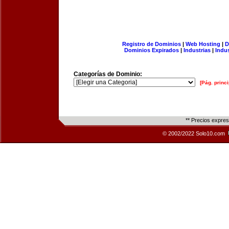
Registro de Dominios
|
Web Hosting
|
D
Dominios Expirados
|
Industrias
|
Indu
Categorías de Dominio:
[Pág. princi
** Precios expre
© 2002/2022 Solo10.com