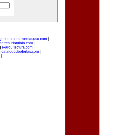
rgentina.com
|
ventasusa.com
|
entresudominio.com
|
|
e-arquitectura.com
|
|
catalogodeofertas.com
|
|