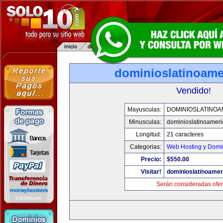
dominioslatinoame
Vendido!
Mayusculas:
DOMINIOSLATINOA
Minusculas:
dominioslatinoamer
Longitud:
21 caracteres
Categorias:
Web Hosting y Domi
Precio:
$550.00
Visitar!
dominioslatinoame
Serán consideradas ofer