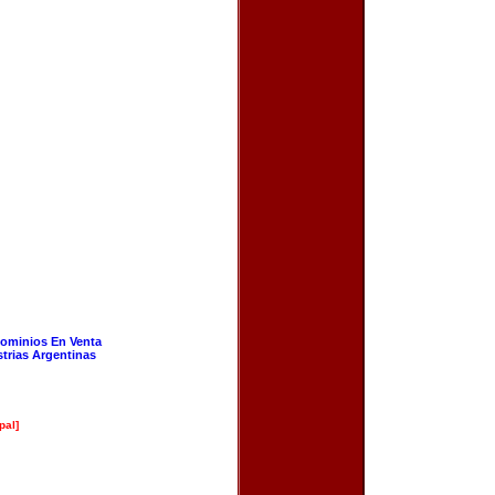
ominios En Venta
strias Argentinas
pal]