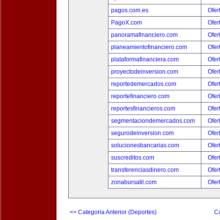
pagos.com.es
Ofer
PagoX.com
Ofer
panoramafinanciero.com
Ofer
planeamientofinanciero.com
Ofer
plataformafinanciera.com
Ofer
proyectodeinversion.com
Ofer
reportedemercados.com
Ofer
reportefinanciero.com
Ofer
reportesfinancieros.com
Ofer
segmentaciondemercados.com
Ofer
segurodeinversion.com
Ofer
solucionesbancarias.com
Ofer
suscreditos.com
Ofer
transferenciasdinero.com
Ofer
zonabursatil.com
Ofer
<< Categoria Anterior (Deportes)
Ca