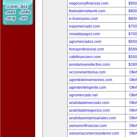
negociosyfinanzas.com
$950
thetradernetwork.com
$900
e-Inversores.com
$800
expomercado.com
$750
zonadepagos.com
$700
agromercados.com
$650
forexprofesional.com
$589
cafefinanciero.com
$550
prestamoenefectivo.com
$280
accionesenbolsa.com
Ofer
agentedeinversiones.com
Ofer
agenteinteligente.com
Ofer
agromercado.net
Ofer
analistademercado.com
Ofer
analistadenegocios.com
Ofer
analistasempresariales.com
Ofer
asesorenfinanzas.com
Ofer
asesoriacomercioexterior.com
Ofer